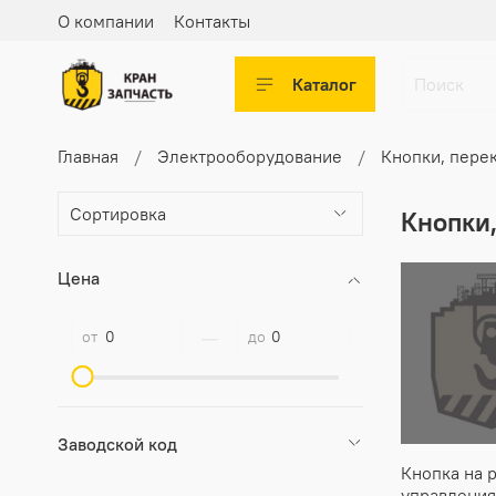
О компании
Контакты
Каталог
Главная
Электрооборудование
Кнопки, пере
Кнопки
Цена
—
от
до
Заводской код
Кнопка на 
управления