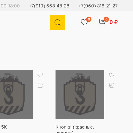
:00-18:00
+7(910) 668-48-28
+7(960) 316-21-27
0
0
0 ₽
 5К
Кнопки (красные,
черные)