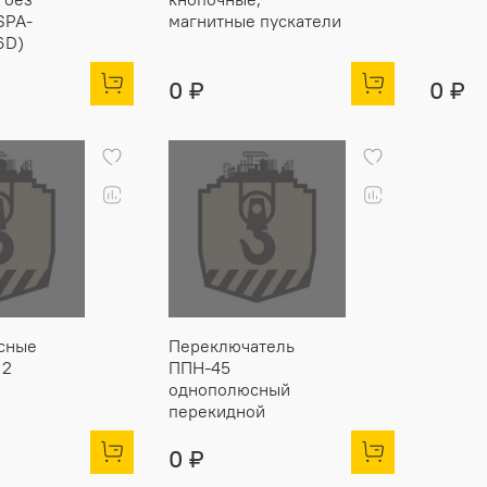
SPA-
магнитные пускатели
6D)
0 ₽
0 ₽
сные
Переключатель
 2
ППН-45
однополюсный
перекидной
0 ₽