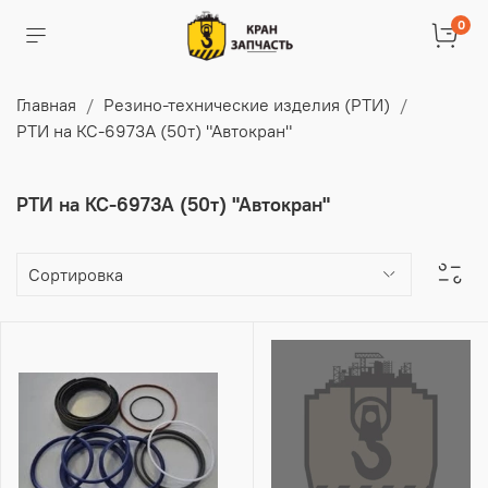
0
Главная
Резино-технические изделия (РТИ)
РТИ на КС-6973А (50т) "Автокран"
РТИ на КС-6973А (50т) "Автокран"