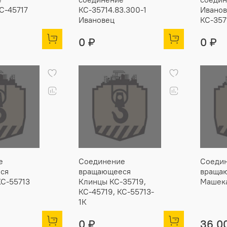
С-45717
КС-35714.83.300-1
Иванов
Ивановец
КС-357
0 ₽
0 ₽
е
Соединение
Соеди
ся
вращающееся
враща
КС-55713
Клинцы КС-35719,
Машека
КС-45719, КС-55713-
1К
0 ₽
36 0