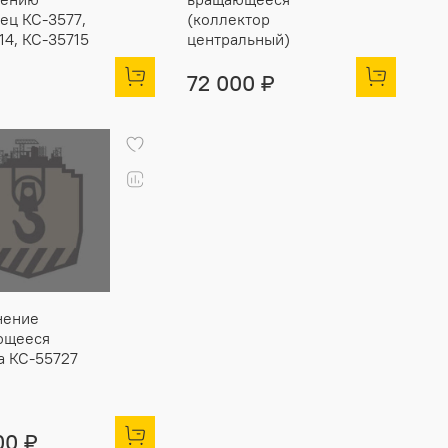
ец КС-3577,
(коллектор
14, КС-35715
центральный)
72 000 ₽
нение
ющееся
 КС-55727
00 ₽