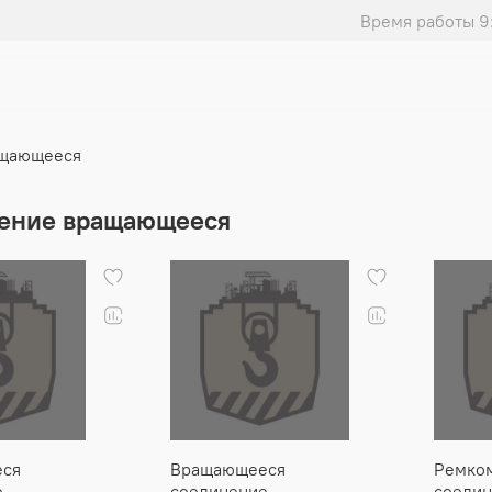
Время работы 9
ащающееся
ение вращающееся
ся
Вращающееся
Ремком
е
соединение
соеди