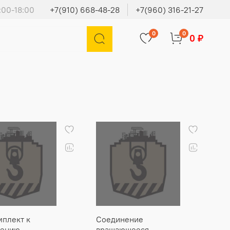
:00-18:00
+7(910) 668-48-28
+7(960) 316-21-27
0
0
0 ₽
плект к
Соединение
нению
вращающееся