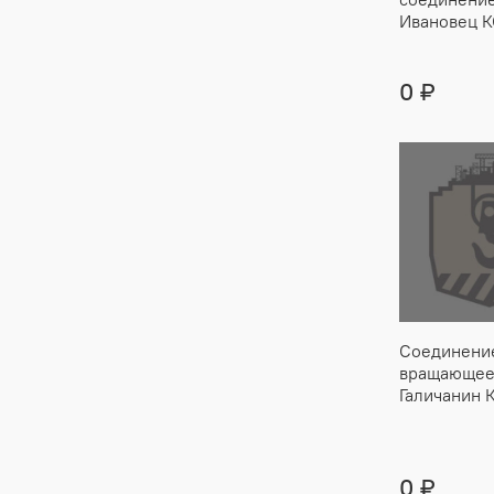
Ивановец К
0 ₽
Соединени
вращающее
Галичанин 
0 ₽