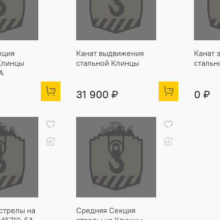
кция
Канат выдвижения
Канат 
Клинцы
стальной Клинцы
стальн
А
31 900 ₽
0 ₽
стрелы на
Средняя Секция
45719-5А
стрелы на Клинцы