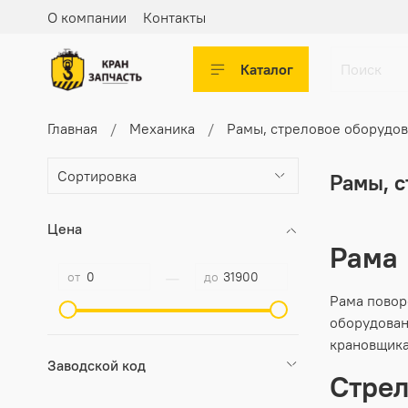
О компании
Контакты
Каталог
Главная
Механика
Рамы, стреловое оборудо
Рамы, 
Цена
Рама
—
от
до
Рама повор
оборудован
крановщика
Заводской код
Стрел