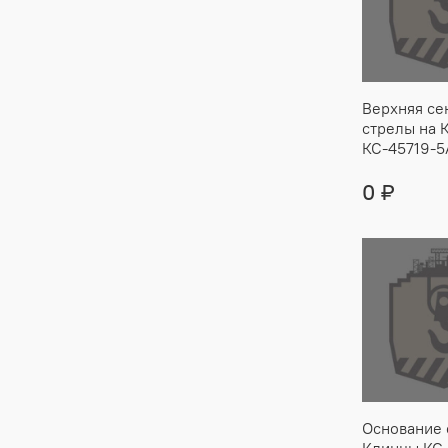
Верхняя се
стрелы на 
КС-45719-5
0 ₽
Основание 
Клинцы КС-