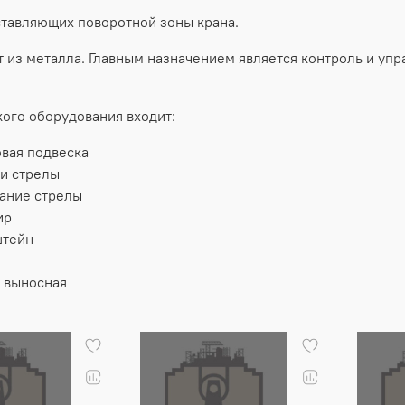
ставляющих поворотной зоны крана.
т из металла. Главным назначением является контроль и уп
кого оборудования входит:
вая подвеска
и стрелы
ание стрелы
ир
штейн
 выносная