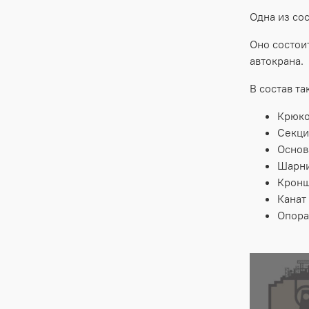
Одна из со
Оно состои
автокрана.
В состав та
Крюко
Секци
Основ
Шарн
Крон
Канат
Опора