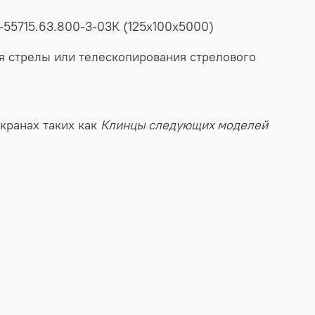
55715.63.800-3-03К (125х100х5000)
я
стрелы
или
телескопирования
стрелового
окранах
таких
как
Клинцы
следующих моделей