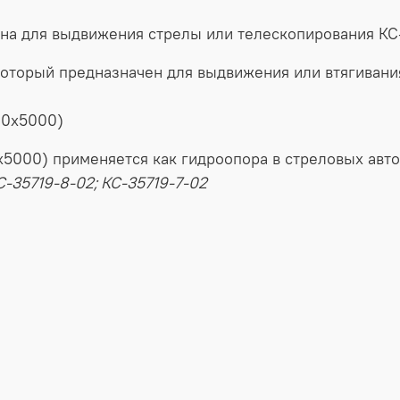
ана
для
выдвижения
стрелы
или
телескопирования
КС-
который
предназначен
для
выдвижения
или
втягивани
00х5000)
0х5000) применяется
как
гидроопора
в
стреловых
авт
С-35719-8-02; КС-35719-7-02