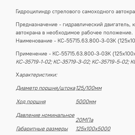
Гидроцилиндр
стрелового
самоходного
автокр
Предназначение
-
гидравлический
двигатель
,
автокрана
в
необходимое
рабочее
положение
.
Наименование
-
КС-55715.63.800-3-03К (125х1
Применение
- КС-55715.63.800-3-03К (125х10
КС-35719-1-02; КС-35719-3-02; КС-35719-5-02; К
Х
арактеристики:
Диаметр поршня/штока
125/100мм
Ход поршня
5000мм
Давление номинальное
20МПа
Габаритные размеры
125х100х5000