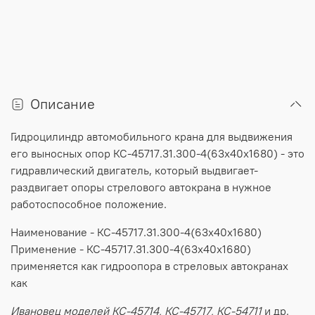
Описание
Гидроцилиндр
автомобильного
крана
для
выдвижения
его
выносных
опор
КС-45717.31.300-4(63х40х1680) -
это
гидравлический
двигатель
,
который
выдвигает
-
раздвигает
опоры
стрелового
автокрана
в
нужное
работоспособное
положение.
Наименование
- КС-45717.31.300-4(63х40х1680)
Применение
- КС-45717.31.300-4(63х40х1680)
применяется
как
гидроопора
в
стреловых
автокранах
как
Ивановец моделей
КС-45714, КС-45717, КС-54711
и др.