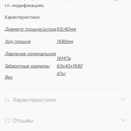
т
.
п
.
модификациях
.
Х
арактеристики:
Диаметр поршня/штока
63/40мм
Ход поршня
1680мм
Давление номинальное
16МПа
Габаритные размеры
63х40х1680
47кг
Вес
Характеристики
Отзывы