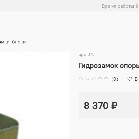
Время работы 9
амки, блоки
арт.
375
Гидрозамок опоры
(0)
В
8 370 ₽