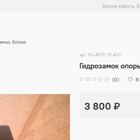
Время работы 9
амки, блоки
арт.
КС-45717.31.400
Гидрозамок опоры
(0)
В
3 800 ₽