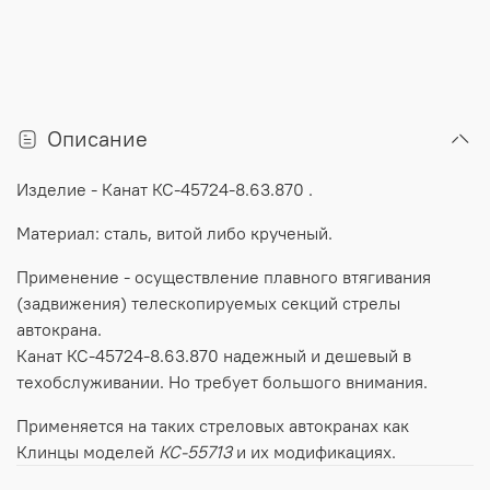
Описание
Изделие
-
Канат
КС-45724-8.63.870 .
Материал
:
сталь
,
витой
либо
крученый
.
Применение
-
осуществление
плавного
втягивания
(за
движения
)
телескопируемых
секций
стрелы
автокрана
.
Канат
КС-45724-8.63.870
надежный
и
дешевый
в
техобслуживании
.
Но
требует
большого
внимания
.
Применяется
на
таких
стреловых
автокранах
как
Клинцы
моделей
КС-55713
и
их
модификациях
.