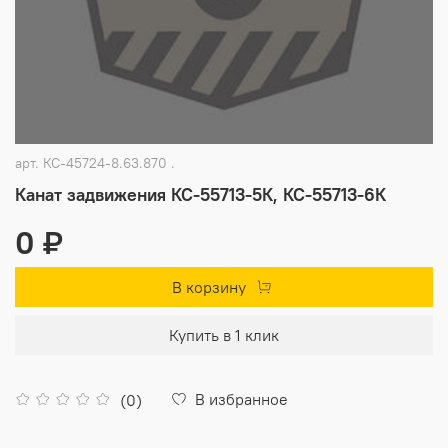
арт.
КС-45724-8.63.870 .
Канат задвижения КС-55713-5К, КС-55713-6К
0 ₽
В корзину
Купить в 1 клик
В избранное
(0)