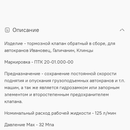
Описание
Изделие
-
тормозной
клапан обратный в сборе, для
автокранов Ивановец, Галичанин, Клинцы
Маркировка
- ПТК 20-01.000-00
Предназначение
-
сохранение
постоянной
скорости
поднятия
и
опускания
грузоподъемных
автокранов
и
т
.
п
.
машин
,
а
так
же
является
гидрозамком
или
запорным
элементом
и
второстепенным
предохранителем
клапана
.
Номинальный
расход
рабочей
жидкости
-
125
л
/
мин
Давление
Max
- 32
Мпа