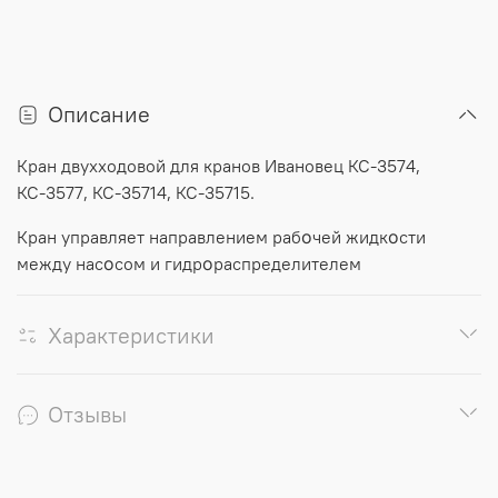
Описание
Кран двухходовой для кранов Ивановец
КС-3574,
КС-3577, КС-35714, КС-35715.
Кран управляет направлением рабοчей жидкοсти
между насοсом и гидрοраспределителем
Характеристики
Отзывы