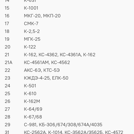
14
К-631
15
К-1001
16
МКГ-20, МКП-20
17
СМК-7
18
К-2,5-2
19
МГК-25
20
К-122
21
К-162, КС-4362, КС-4361А, К-162
21А
КС-4561АМ, КС-4562
22
АКС-6Э, КТС-5Э
23
КЖДЭ-4-25, ЕЛК-50
24
К-501
25
К-610
26
К-162М
27
К-64/69
28
К-67/68
29
С-981, КБ-306/674/308/674А/4035
31
КС-2562А, К-1014, КС-3562А/3562Б, КС-4572