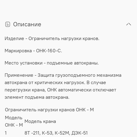
Описание
Изделие
-
Ограничитель
нагрузки кранов
.
Маркировка
- ОНК-160-С.
Место
установки
-
подъемные
автокраны
.
Применение
-
Защита
грузоподъемного
механизма
автокрана
от
критических
нагрузок
.
В
случае
перегрузки
крана
,
ОНК
автоматически
отключает
элемент
подъема
автокрана
.
Ограничитель нагрузки кранов ОНК - М
Модель
Модель крана
ОНК - М
1
8Т -211, К-53, К-52М, ДЭК-51