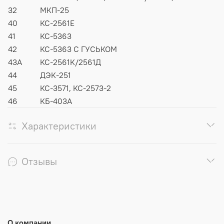
32
МКП-25
40
КС-2561Е
41
КС-5363
42
КС-5363 С ГУСЬКОМ
43А
КС-2561К/2561Д
44
ДЭК-251
45
КС-3571, КС-2573-2
46
КБ-403А
Характеристики
Отзывы
О компании