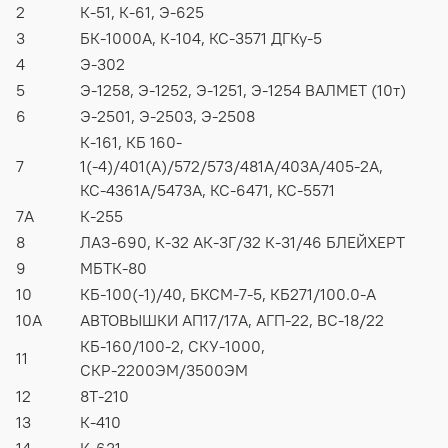
2
К-51, К-61, Э-625
3
БК-1000А, К-104, КС-3571 ДГКу-5
4
Э-302
5
Э-1258, Э-1252, Э-1251, Э-1254 ВАЛМЕТ (10т)
6
Э-2501, Э-2503, Э-2508
К-161, КБ 160-
7
1(-4)/401(А)/572/573/481А/403А/405-2А,
КС-4361А/5473А, КС-6471, КС-5571
7А
К-255
8
ЛАЗ-690, К-32 АК-3Г/32 К-31/46 БЛЕЙХЕРТ
9
МБТК-80
10
КБ-100(-1)/40, БКСМ-7-5, КБ271/100.0-А
10А
АВТОВЫШКИ АП17/17А, АГП-22, ВС-18/22
КБ-160/100-2, СКУ-1000,
11
СКР-2200ЭМ/3500ЭМ
12
8Т-210
13
К-410